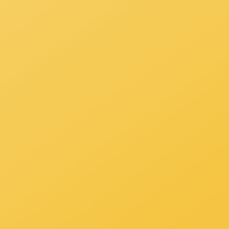
术开发区高新大厦
Copyright © 版权所有
XML地图