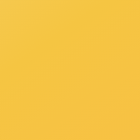
一、设备简介：
熊猫体育全自动化验室废水处理设备由废水收集单
化学预处理、化学深度处理、消毒灭菌、多级过滤
度和重金属离子等，针对不同实验室废水的组成成