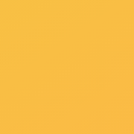
应用范围：
1、废水处理：城市或工业废水的絮凝处理， 农村
2、饮用水处理：使用地表水作为水源的自来水厂，作
3、工艺加药：食品、饮料、医药行业工艺加药，化工
4、其它行业：电镀、食品和饮料行业废水处理，化
工艺原理：