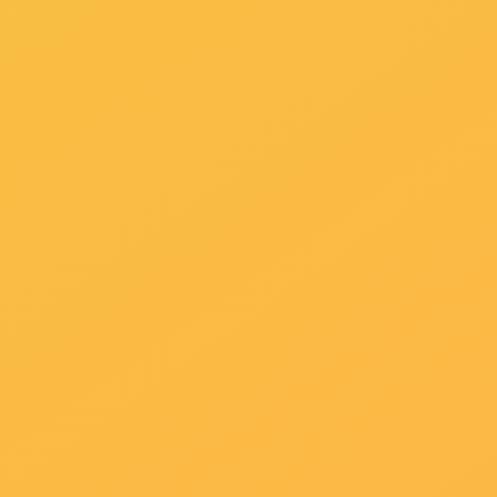
生活污水处理，污泥脱水过程的处理市政废水的三级或四级处理；
为净水剂和絮凝剂的投加系统;
、石油、制浆造纸工业工艺加药;
工、石油、制浆造纸工业废水处理，矿石冶炼工业的废水处理。