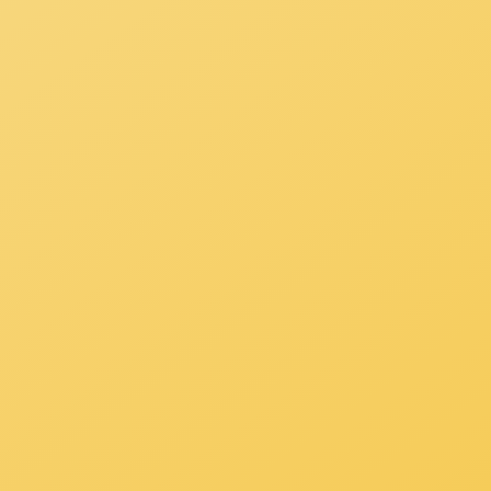
处理药剂的设备，熊猫体育系列缓释消毒器集投药、搅
凑、安装操作方便、性能稳定、耗小、耐腐蚀、低噪音
水的絮...
销售热线
15269618568